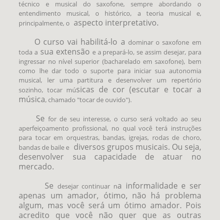
técnico e musical do saxofone, sempre abordando o
entendimento musical, o histórico, a teoria musical e,
aspecto interpretativo.
principalmente, o
O curso vai
habilitá-lo
a
dominar o saxofone em
sua exten
s
ão
toda a
e a prepará-lo, se assim desejar, para
ingressar no nível superior (bacharelado em saxofone), bem
como lhe dar todo o suporte para iniciar sua autonomia
musical, ler uma partitura e desenvolver um repertório
sicas de
cor (escutar e tocar a
sozinho, tocar mú
m
ú
sica
, chamado "tocar de ouvido").
Se
for de seu interesse, o curso será voltado ao seu
aperfeiçoamento profissional, no qual você terá instruções
para tocar em orquestras, bandas, igrejas, rodas de choro,
diversos grupos musicais. Ou se
ja,
bandas de baile e
desenvolver sua capacidade de atuar no
mercado.
Se
a informalidade
e ser
desejar continuar n
apenas um amador, ótimo, não há problema
algum, mas você será um ótimo amador. Pois
acredito que você não quer que as outras